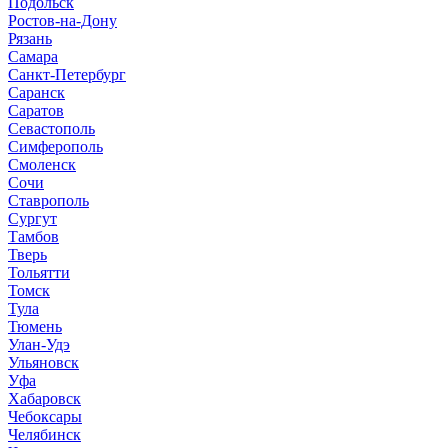
Подольск
Ростов-на-Дону
Рязань
Самара
Санкт-Петербург
Саранск
Саратов
Севастополь
Симферополь
Смоленск
Сочи
Ставрополь
Сургут
Тамбов
Тверь
Тольятти
Томск
Тула
Тюмень
Улан-Удэ
Ульяновск
Уфа
Хабаровск
Чебоксары
Челябинск