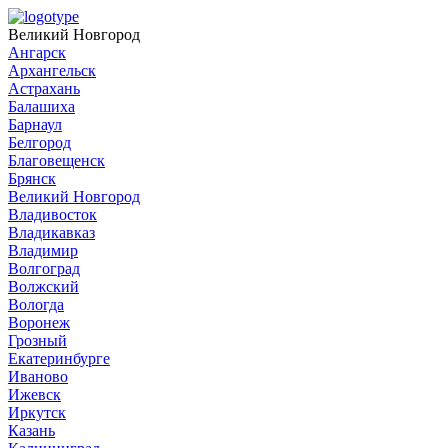
Великий Новгород
Ангарск
Архангельск
Астрахань
Балашиха
Барнаул
Белгород
Благовещенск
Брянск
Великий Новгород
Владивосток
Владикавказ
Владимир
Волгоград
Волжский
Вологда
Воронеж
Грозный
Екатеринбурге
Иваново
Ижевск
Иркутск
Казань