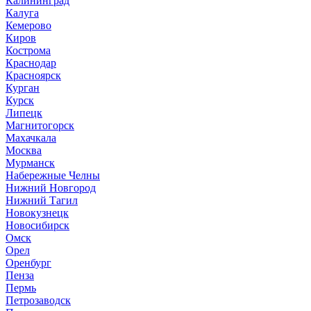
Калининград
Калуга
Кемерово
Киров
Кострома
Краснодар
Красноярск
Курган
Курск
Липецк
Магнитогорск
Махачкала
Москва
Мурманск
Набережные Челны
Нижний Новгород
Нижний Тагил
Новокузнецк
Новосибирск
Омск
Орел
Оренбург
Пенза
Пермь
Петрозаводск