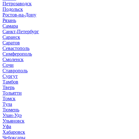
Петрозаводск
Подольск
Ростов-на-Дону
Рязань
Самара
Санкт-Петербург
Саранск
Саратов
Севастополь
Симферополь
Смоленск
Сочи
Ставрополь
Сургут
Тамбов
Тверь
Тольятти
Томск
Тула
Тюмень
Улан-Удэ
Ульяновск
Уфа
Хабаровск
Чебоксары