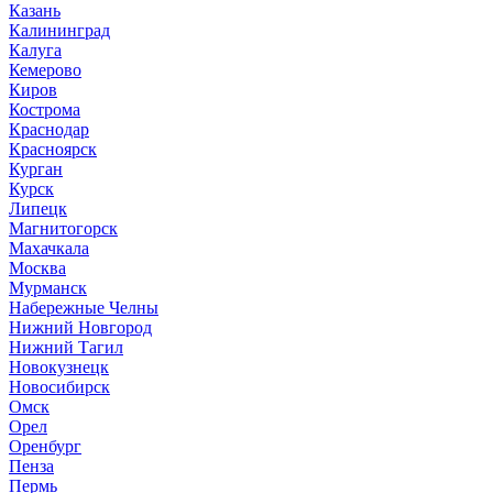
Казань
Калининград
Калуга
Кемерово
Киров
Кострома
Краснодар
Красноярск
Курган
Курск
Липецк
Магнитогорск
Махачкала
Москва
Мурманск
Набережные Челны
Нижний Новгород
Нижний Тагил
Новокузнецк
Новосибирск
Омск
Орел
Оренбург
Пенза
Пермь