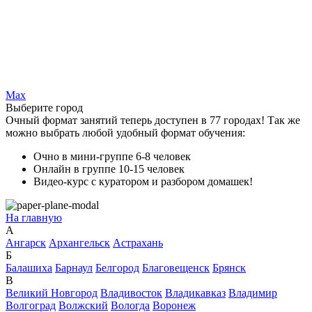
Max
Выберите город
Очный формат занятий теперь доступен в 77 городах! Так же
можно выбрать любой удобный формат обучения:
Очно в мини-группе 6-8 человек
Онлайн в группе 10-15 человек
Видео-курс с куратором и разбором домашек!
На главную
А
Ангарск
Архангельск
Астрахань
Б
Балашиха
Барнаул
Белгород
Благовещенск
Брянск
В
Великий Новгород
Владивосток
Владикавказ
Владимир
Волгоград
Волжский
Вологда
Воронеж