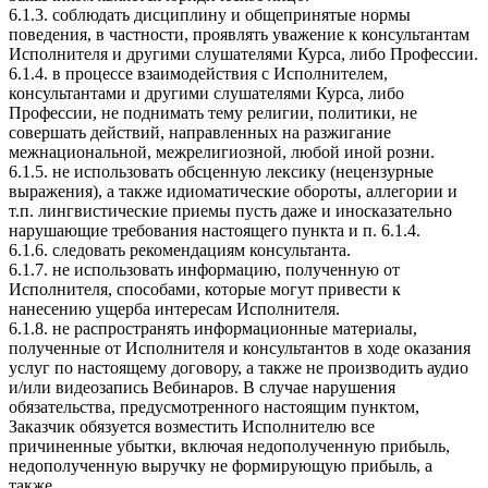
6.1.3. соблюдать дисциплину и общепринятые нормы
поведения, в частности, проявлять уважение к консультантам
Исполнителя и другими слушателями Курса, либо Профессии.
6.1.4. в процессе взаимодействия с Исполнителем,
консультантами и другими слушателями Курса, либо
Профессии, не поднимать тему религии, политики, не
совершать действий, направленных на разжигание
межнациональной, межрелигиозной, любой иной розни.
6.1.5. не использовать обсценную лексику (нецензурные
выражения), а также идиоматические обороты, аллегории и
т.п. лингвистические приемы пусть даже и иносказательно
нарушающие требования настоящего пункта и п. 6.1.4.
6.1.6. следовать рекомендациям консультанта.
6.1.7. не использовать информацию, полученную от
Исполнителя, способами, которые могут привести к
нанесению ущерба интересам Исполнителя.
6.1.8. не распространять информационные материалы,
полученные от Исполнителя и консультантов в ходе оказания
услуг по настоящему договору, а также не производить аудио
и/или видеозапись Вебинаров. В случае нарушения
обязательства, предусмотренного настоящим пунктом,
Заказчик обязуется возместить Исполнителю все
причиненные убытки, включая недополученную прибыль,
недополученную выручку не формирующую прибыль, а
также