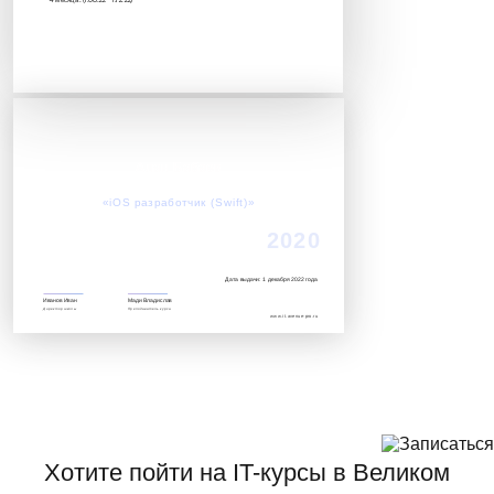
Алан Бабаев
Успешно завершил обучение по курсу:
«iOS разработчик (Swift)»‎
2020
Дата выдачи: 1 декабря 2022 года
Иванов Иван
Мади Владислав
Директор школы
Преподаватель курса
www.it.avenue-pro.ru
Хотите пойти на IT-курсы в Великом