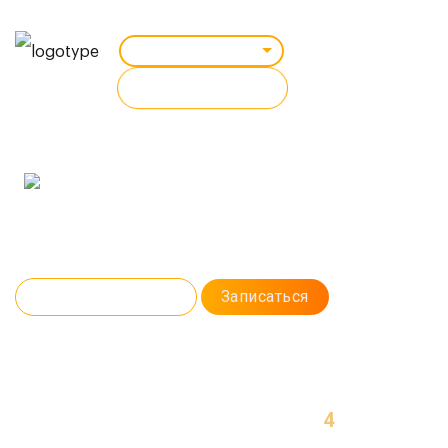
Великий Новгород
ВСЕ КУРСЫ
Профессия:
IOS РАЗРАБОТЧИК (SWIFT)
На курсе вы изучите язык программирования Swift. Освоите тонкости
разработки под iOS и создадите первое приложение для Apple. Даже
если вы никогда не пробовали программировать, вы отлично
справитесь.
Программа курса
Записаться
4
МЕСЯЦА