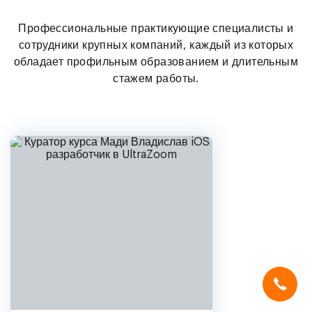
Поэтому лучших выпускников
Профессиональные практикующие специалисты и
мы иногда забираем себе в команду
сотрудники крупных компаний, каждый из которых
обладает профильным образованием и длительным
?
стажем работы.
Мы используем
cookies
и систему
SmartCaptcha
, чтобы сайт был
удобным, быстрым и защищённым.
Продолжая, вы принимаете условия.