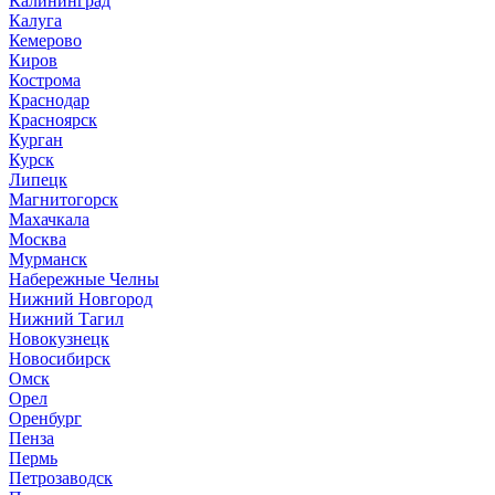
Калининград
Калуга
Кемерово
Киров
Кострома
Краснодар
Красноярск
Курган
Курск
Липецк
Магнитогорск
Махачкала
Москва
Мурманск
Набережные Челны
Нижний Новгород
Нижний Тагил
Новокузнецк
Новосибирск
Омск
Орел
Оренбург
Пенза
Пермь
Петрозаводск