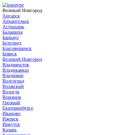
Великий Новгород
Ангарск
Архангельск
Астрахань
Балашиха
Барнаул
Белгород
Благовещенск
Брянск
Великий Новгород
Владивосток
Владикавказ
Владимир
Волгоград
Волжский
Вологда
Воронеж
Грозный
Екатеринбурге
Иваново
Ижевск
Иркутск
Казань