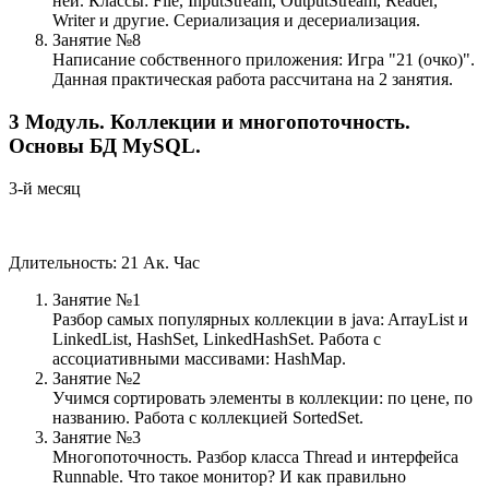
ней. Классы: File, InputStream, OutputStream, Reader,
Writer и другие. Сериализация и десериализация.
Занятие №8
Написание собственного приложения: Игра "21 (очко)".
Данная практическая работа рассчитана на 2 занятия.
3
Модуль.
Коллекции и многопоточность.
Основы БД MySQL.
3-й месяц
Длительность: 21 Ак. Час
Занятие №1
Разбор самых популярных коллекции в java: ArrayList и
LinkedList, HashSet, LinkedHashSet. Работа с
ассоциативными массивами: HashMap.
Занятие №2
Учимся сортировать элементы в коллекции: по цене, по
названию. Работа с коллекцией SortedSet.
Занятие №3
Многопоточность. Разбор класса Thread и интерфейса
Runnable. Что такое монитор? И как правильно