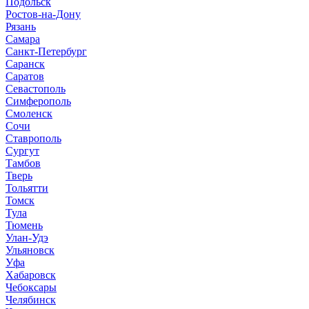
Подольск
Ростов-на-Дону
Рязань
Самара
Санкт-Петербург
Саранск
Саратов
Севастополь
Симферополь
Смоленск
Сочи
Ставрополь
Сургут
Тамбов
Тверь
Тольятти
Томск
Тула
Тюмень
Улан-Удэ
Ульяновск
Уфа
Хабаровск
Чебоксары
Челябинск