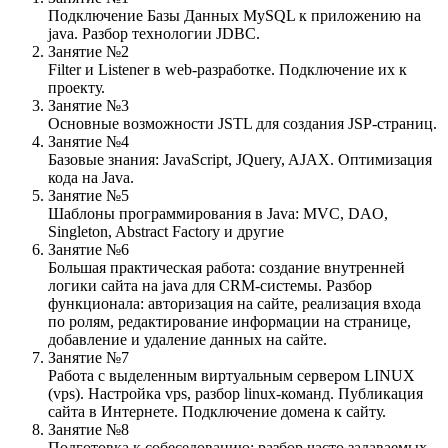
Подключение Базы Данных MySQL к приложению на
java. Разбор технологии JDBC.
Занятие №2
Filter и Listener в web-разработке. Подключение их к
проекту.
Занятие №3
Основные возможности JSTL для создания JSP-страниц.
Занятие №4
Базовые знания: JavaScript, JQuery, AJAX. Оптимизация
кода на Java.
Занятие №5
Шаблоны программирования в Java: MVC, DAO,
Singleton, Abstract Factory и другие
Занятие №6
Большая практическая работа: создание внутренней
логики сайта на java для CRM-системы. Разбор
функционала: авторизация на сайте, реализация входа
по ролям, редактирование информации на странице,
добавление и удаление данных на сайте.
Занятие №7
Работа с выделенным виртуальным сервером LINUX
(vps). Настройка vps, разбор linux-команд. Публикация
сайта в Интернете. Подключение домена к сайту.
Занятие №8
Подготовка к собеседованию: разбор часто задаваемых