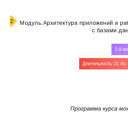
2
Модуль.
Архитектура приложений и ра
с базами да
2-й м
Длительность: 21 Ак.
Программа курса мож