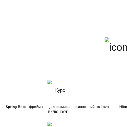
3
Модуль.
Многопоточность и сис
обмена сообщен
Spring Boot
- фреймворк для создания приложений на Java.
Hibe
3-й м
Длительность: 21 Ак.