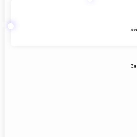
воз
За