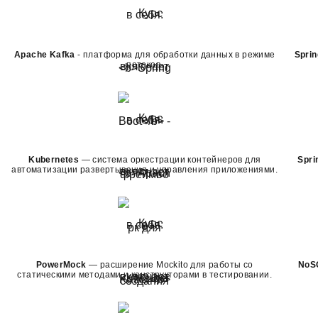
Apache Kafka
- платформа для обработки данных в режиме
Sprin
потоков.
Kubernetes
— система оркестрации контейнеров для
Spri
автоматизации развертывания и управления приложениями.
PowerMock
— расширение Mockito для работы со
NoS
статическими методами и конструкторами в тестировании.