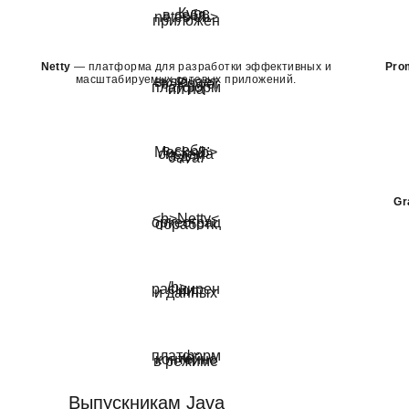
Netty
— платформа для разработки эффективных и
Pro
масштабируемых сетевых приложений.
4
Модуль.
Реактивное программирова
создание микросервисов и заверш
про
4-й м
Gr
Длительность: 21 Ак.
Выпускникам Java