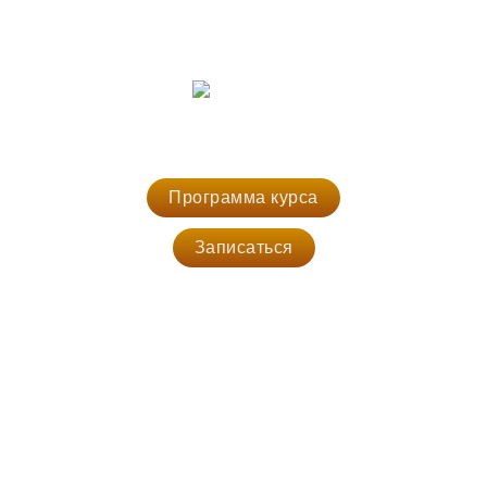
JAVA MIDDLE-РАЗРАБОТЧИК
Освойте современные технологии Java-разработки: Docker, Spring Boot,
RabbitMQ, Lombok, Kafka, Netty и другие. Реализуете свой микросервис
на основе Swagger Contract (OpenAPI).
Программа курса
Записаться
4
месяца
19:30 - 21:30
2 дня в неделю
Очно
онлайн