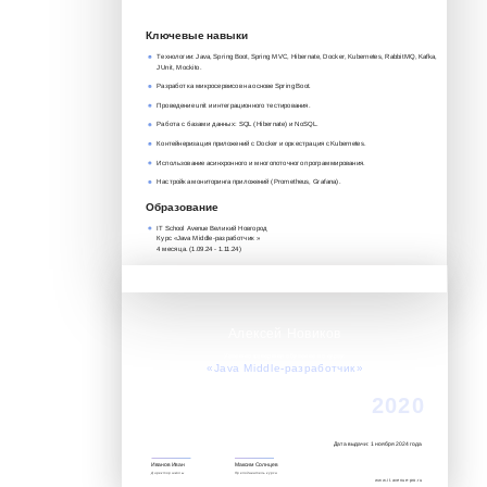
Ключевые навыки
Технологии: Java, Spring Boot, Spring MVC, Hibernate, Docker, Kubernetes, RabbitMQ, Kafka,
JUnit, Mockito.
Разработка микросервисов на основе Spring Boot.
Проведение unit и интеграционного тестирования.
Работа с базами данных: SQL (Hibernate) и NoSQL.
Контейнеризация приложений с Docker и оркестрация с Kubernetes.
Использование асинхронного и многопоточного программирования.
Настройка мониторинга приложений (Prometheus, Grafana).
Образование
IT School Avenue Великий Новгород
Курс «Java Middle-разработчик »‎
4 месяца. (1.09.24 - 1.11.24)
Алексей Новиков
Успешно завершил обучение по курсу:
«Java Middle-разработчик»‎
2020
Дата выдачи: 1 ноября 2024 года
Иванов Иван
Максим Солнцев
Директор школы
Преподаватель курса
www.it.avenue-pro.ru