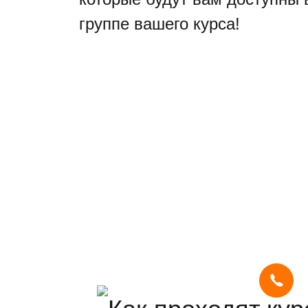
группе вашего курса!
Мы используем
cookies
и систему
SmartCaptcha
, чтобы сайт был
удобным, быстрым и защищённым.
Продолжая, вы принимаете условия.