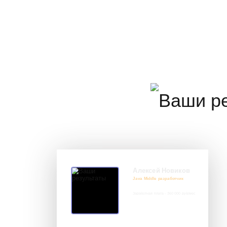
Алексей Новиков
Java Middle разработчик
Заработная плата - 360 000 руб/мес
8 917 552 03 33
it@avenue.school