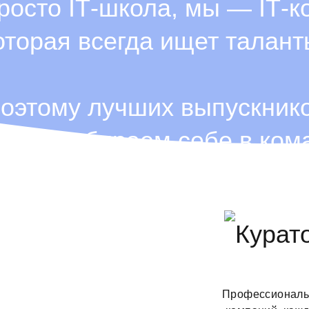
росто ІТ-школа, мы — ІТ-к
оторая всегда ищет талант
оэтому лучших выпускник
огда забираем себе в ком
Профессиональн