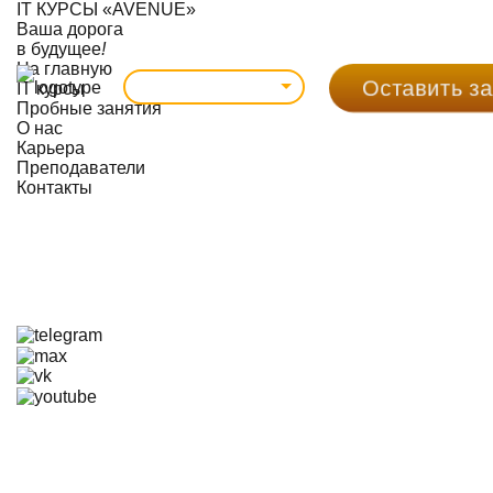
IT КУРСЫ «AVENUE»
Ваша дорога
в будущее
!
На главную
Оставить за
Великий Новгород
IT курсы
Пробные занятия
О нас
Карьера
Преподаватели
Контакты