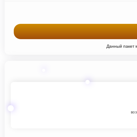
Данный пакет м
воз