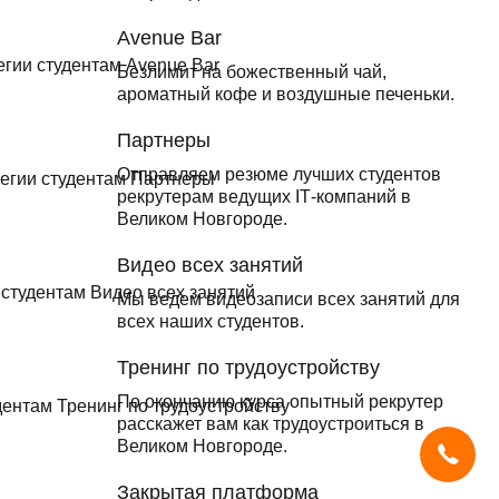
Avenue Bar
Безлимит на божественный чай,
ароматный кофе и воздушные печеньки.
Партнеры
Отправляем резюме лучших студентов
рекрутерам ведущих ІТ-компаний в
Великом Новгороде.
Видео всех занятий
Мы ведем видеозаписи всех занятий для
всех наших студентов.
Тренинг по трудоустройству
По окончанию курса опытный рекрутер
расскажет вам как трудоустроиться в
Мы используем
cookies
и систему
SmartCaptcha
, чтобы сайт был
удобным, быстрым и защищённым.
Великом Новгороде.
Продолжая, вы принимаете условия.
Закрытая платформа