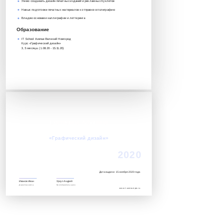
Умею создавать дизайн печатных изданий и рекламных буклетов
Навык подготовки печатных материалов к отправке в полиграфию
Владею основами каллиграфии и леттеринга
Образование
IT School Avenue Великий Новгород
Курс «Графический дизайн»‎
3, 5 месяца. (1.08.20 - 15.11.20)
Екатерина Афонина
Успешно завершила обучение по курсу:
«Графический дизайн»‎
2020
Дата выдачи: 15 ноября 2020 года
Иванов Иван
Урсул Андрей
Директор школы
Преподаватель курса
www.it.avenue-pro.ru