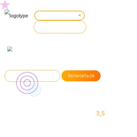
Великий Новгород
ВСЕ КУРСЫ
ГРАФИЧЕСКИЙ ДИЗАЙН
Научим создавать запоминающуюся рекламную полиграфию. Будете
делать крутые дизайны в Photoshop и Illustrator уже через 3,5 месяца.
Программа курса
Записаться
3,5
МЕСЯЦА