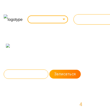
ВСЕ КУРСЫ
Великий Новгород
PYTHON
ДЛЯ АНАЛИЗА ДАННЫХ
Создадите Telegram-бота, проект машинного обучения, а также
поработаете с искусственным интеллектом. На практике освоите
Python в контексте Data Science. Каждый урок будете получать мощный
фидбэк от преподавателя.
Программа курса
Записаться
4