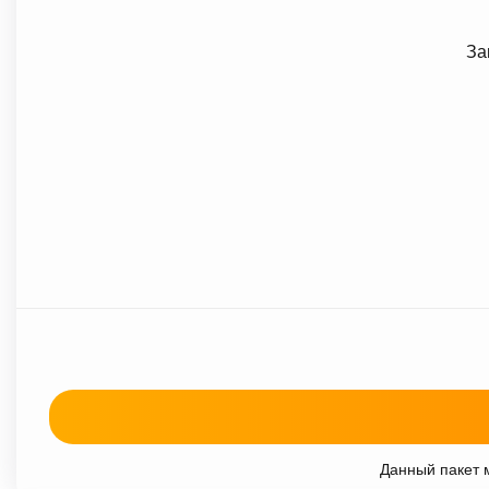
За
Данный пакет м