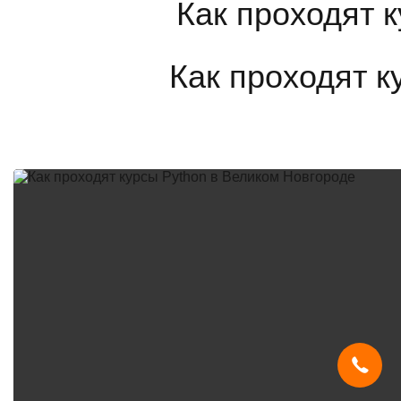
Как проходят к
Мы используем
cookies
и систему
SmartCaptcha
, чтобы сайт был
удобным, быстрым и защищённым.
Продолжая, вы принимаете условия.