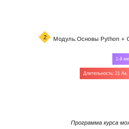
2
Модуль.
Основы Python +
1-й м
Длительность: 21 Ак.
Программа курса мож