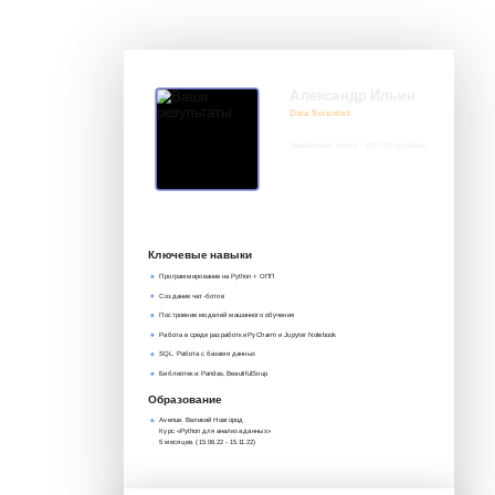
Александр Ильин
Data Scientist
Заработная плата - 120 000 руб/мес
8 917 552 03 33
it@avenue-pro.ru
Ключевые навыки
Программирование на Python + ОПП
Создание чат-ботов
Построение моделей машинного обучения
Работа в среде разработки PyCharm и Jupyter Notebook
SQL. Работа с базами данных
Библиотеки: Pandas, BeautifulSoup
Образование
Avenue. Великий Новгород
Курс «Python для анализа данных»‎
5 месяцев. (15.06.22 - 15.11.22)