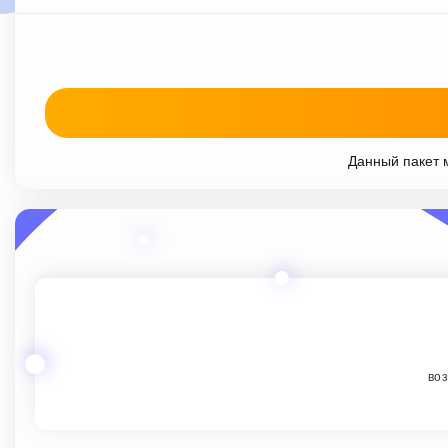
Данный пакет м
воз